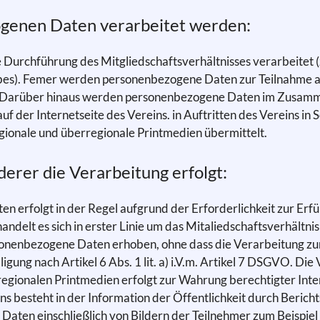
ogenen Daten verarbeitet werden:
Durchführung des Mitgliedschaftsverhältnisses verarbeitet (
ebes). Femer werden personenbezogene Daten zur Teilnahme a
. Darüber hinaus werden personenbezogene Daten im Zusamme
auf der Internetseite des Vereins. in Auftritten des Vereins in
egionale und überregionale Printmedien übermittelt.
derer die Verarbeitung erfolgt:
erfolgt in der Regel aufgrund der Erforderlichkeit zur Erfül
andelt es sich in erster Linie um das Mitaliedschaftsverhältn
enbezogene Daten erhoben, ohne dass die Verarbeitung zur E
ligung nach Artikel 6 Abs. 1 lit. a) i.V.m. Artikel 7 DSGVO. 
regionalen Printmedien erfolgt zur Wahrung berechtigter Interes
 besteht in der Information der Öffentlichkeit durch Berichts
ten einschließlich von Bildern der Teilnehmer zum Beispiel