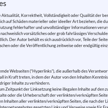
es
Aktualität, Korrektheit, Vollständigkeit oder Qualität der ber
ch auf Schäden materieller oder ideeller Art beziehen, die d
tzung fehlerhafter und unvollständiger Informationen verurs
 nachweislich vorsätzliches oder grob fahrlässiges Verschulden
lich. Der Autor behält es sich ausdrücklich vor, Teile der S
chen oder die Veröffentlichung zeitweise oder endgültig einz
remde Webseiten (“Hyperlinks”), die außerhalb des Verantwor
ll in Kraft treten, in dem der Autor von den Inhalten Kenntni
riger Inhalte zu verhindern.
zum Zeitpunkt der Linksetzung keine illegalen Inhalte auf den
halte oder die Urheberschaft der verlinkten/verknüpften Seiten
llen Inhalten aller verlinkten/verknüpften Seiten, die nach de
nen Internetangebotes gesetzten Links und Verweise sowie für 