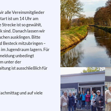
r alle Vereinsmitglieder
Start ist um 14 Uhr am
Strecke ist so gewählt,
k sind. Danach lassen wir
hen ausklingen. Bitte
und Besteck mitzubringen –
s im Jugendraum lagern. Für
Anmeldung unbedingt
um unter der
ng ist ausschließlich für
Nachmittag und auf viele