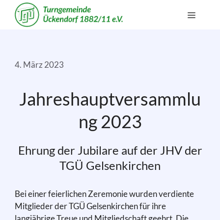
Zum
Menü
Inhalt
springen
4. März 2023
Jahreshauptversammlu
ng 2023
Ehrung der Jubilare auf der JHV der
TGÜ Gelsenkirchen
Bei einer feierlichen Zeremonie wurden verdiente
Mitglieder der TGÜ Gelsenkirchen für ihre
langjährige Treue und Mitgliedschaft geehrt. Die