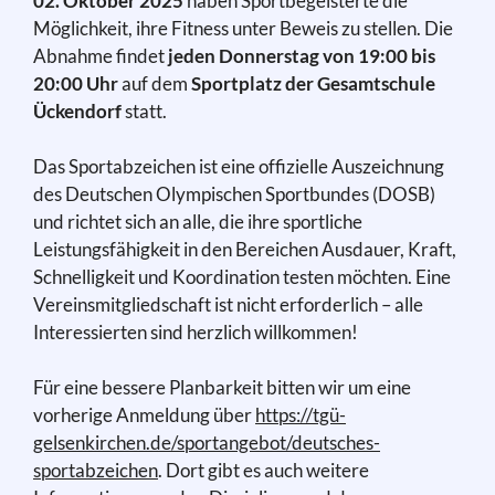
02. Oktober 2025
haben Sportbegeisterte die
Möglichkeit, ihre Fitness unter Beweis zu stellen. Die
Abnahme findet
jeden Donnerstag von 19:00 bis
20:00 Uhr
auf dem
Sportplatz der Gesamtschule
Ückendorf
statt.
Das Sportabzeichen ist eine offizielle Auszeichnung
des Deutschen Olympischen Sportbundes (DOSB)
und richtet sich an alle, die ihre sportliche
Leistungsfähigkeit in den Bereichen Ausdauer, Kraft,
Schnelligkeit und Koordination testen möchten. Eine
Vereinsmitgliedschaft ist nicht erforderlich – alle
Interessierten sind herzlich willkommen!
Für eine bessere Planbarkeit bitten wir um eine
vorherige Anmeldung über
https://tgü-
gelsenkirchen.de/sportangebot/deutsches-
sportabzeichen
. Dort gibt es auch weitere